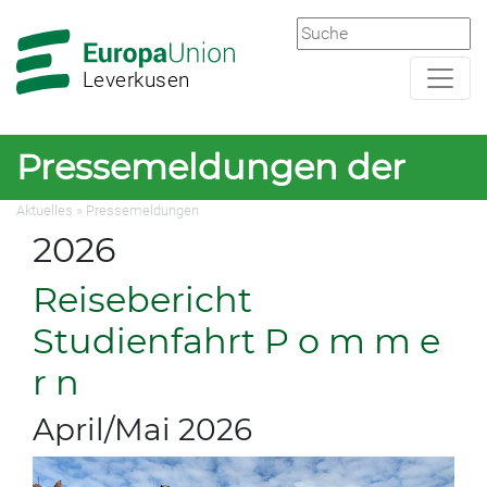
Zur
Zum
Hauptnavigation
Hauptbereich
Leverkusen
Pressemeldungen der
Aktuelles
»
Pressemeldungen
Europa-Union
2026
Leverkusen
Reisebericht
Studienfahrt P o m m e
r n
April/Mai 2026