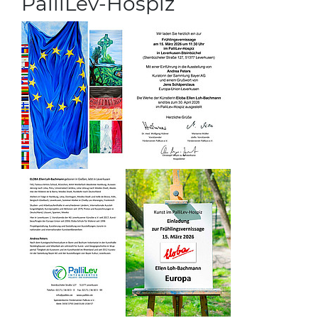
PalliLev-Hospiz