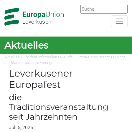
Zur
Zum
Hauptnavigation
Hauptbereich
Leverkusen
Aktuelles
Aktuelles » Vor dem informellen EU-Gipfel: Europa-Union mahnt, EU nicht
auf Standortpolitik zu verengen
Leverkusener
Europafest
die
Traditionsveranstaltung
seit Jahrzehnten
Juli 5, 2026