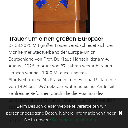
Trauer um einen großen Europäer
07.08.2026
Mit großer Trauer verabschiedet sich der
Monheimer Stadtverband der Europa-Union
Deutschland von Prof. Dr. Klaus Hänsch, der am 4.
August 2026 im Alter von 87 Jahren verstarb. Klaus
Hänsch war seit 1980 MItglied unseres
Stadtverbandes. Als Präsident des Europa-Parlaments
von 1994 bis 1997 setzte er während seiner Amtszeit
zahlreiche Reformen durch, die die Position des
Europäischen Parlaments innerhalb Europas deutlich
Beim Besuch dieser Webseite verarbeiten wir
gestärkt haben. Er hat sich auf nationaler und
✖
personenbezogene Daten. Nähere Informationen finden
internationaler Ebene vorbildlich und mit großem Erfolg
Sie in unserer
Datenschutzerklärung
.
für die…
» weiterlesen