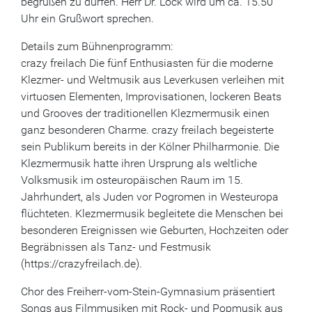
begrüßen zu dürfen. Herr Dr. Lock wird um ca. 15.50
Uhr ein Grußwort sprechen.
Details zum Bühnenprogramm:
crazy freilach Die fünf Enthusiasten für die moderne
Klezmer- und Weltmusik aus Leverkusen verleihen mit
virtuosen Elementen, Improvisationen, lockeren Beats
und Grooves der traditionellen Klezmermusik einen
ganz besonderen Charme. crazy freilach begeisterte
sein Publikum bereits in der Kölner Philharmonie. Die
Klezmermusik hatte ihren Ursprung als weltliche
Volksmusik im osteuropäischen Raum im 15.
Jahrhundert, als Juden vor Pogromen in Westeuropa
flüchteten. Klezmermusik begleitete die Menschen bei
besonderen Ereignissen wie Geburten, Hochzeiten oder
Begräbnissen als Tanz- und Festmusik
(https://crazyfreilach.de).
Chor des Freiherr-vom-Stein-Gymnasium präsentiert
Songs aus Filmmusiken mit Rock- und Popmusik aus