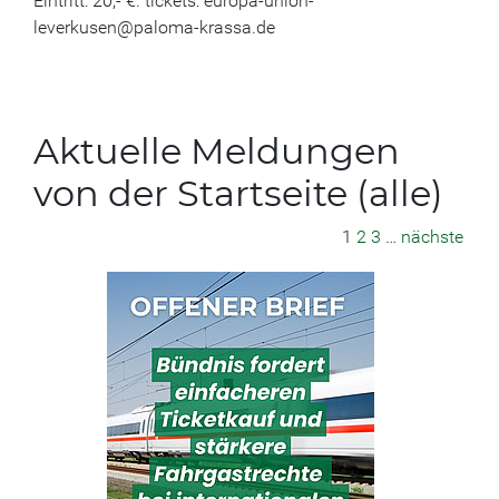
Eintritt: 20,- €. tickets: europa-union-
leverkusen@paloma-krassa.de
Aktuelle Meldungen
von der Startseite (alle)
1
2
3
…
nächste