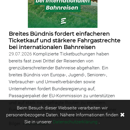
Breites Bündnis fordert einfacheren
Ticketkauf und stärkere Fahrgastrechte
bei internationalen Bahnreisen
29.07.2026
Komplizierte Ticketbuchungen haben
bereits fast zwei Drittel der Reisenden von
grenzüberschreitender Bahnreise abgehalten. Ein
breites Bündnis von Europa-, Jugend-, Senioren-,
Verbraucher- und Umweltverbänden sowie
Unternehmen fordert Bundesregierung auf,
Passagierpaket der EU-Kommission zu unterstützen
und auf stark nachgefragte Routen zu erweitern.
Beim Besuch dieser Webseite verarbeiten wir
Europa-Union und JEF Deutschland sind Mitzeichner
✖
personenbezogene Daten. Nähere Informationen finden
des offenen Briefes an Bundesverkehrsminister Steffen
Sie in unserer
Datenschutzerklärung
.
Bilger.
» weiterlesen