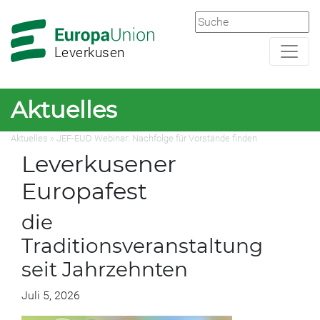
Zur
Zum
Hauptnavigation
Hauptbereich
Leverkusen
Aktuelles
Aktuelles » JEF-EUD Webinar: Nachfolge für Vorstände finden
Leverkusener
Europafest
die
Traditionsveranstaltung
seit Jahrzehnten
Juli 5, 2026