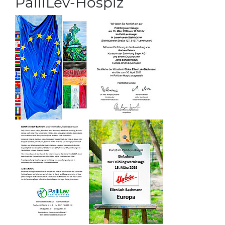
PalliLev-Hospiz