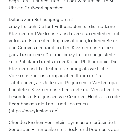
begrüßen zu dürfen. Herr Dr. Lock wird um ca. 15.50
Uhr ein Grußwort sprechen.
Details zum Bühnenprogramm:
crazy freilach Die fünf Enthusiasten für die moderne
Klezmer- und Weltmusik aus Leverkusen verleihen mit
virtuosen Elementen, Improvisationen, lockeren Beats
und Grooves der traditionellen Klezmermusik einen
ganz besonderen Charme. crazy freilach begeisterte
sein Publikum bereits in der Kölner Philharmonie. Die
Klezmermusik hatte ihren Ursprung als weltliche
Volksmusik im osteuropäischen Raum im 15.
Jahrhundert, als Juden vor Pogromen in Westeuropa
flüchteten. Klezmermusik begleitete die Menschen bei
besonderen Ereignissen wie Geburten, Hochzeiten oder
Begräbnissen als Tanz- und Festmusik
(https://crazyfreilach.de).
Chor des Freiherr-vom-Stein-Gymnasium präsentiert
Songs aus Filmmusiken mit Rock- und Popmusik aus