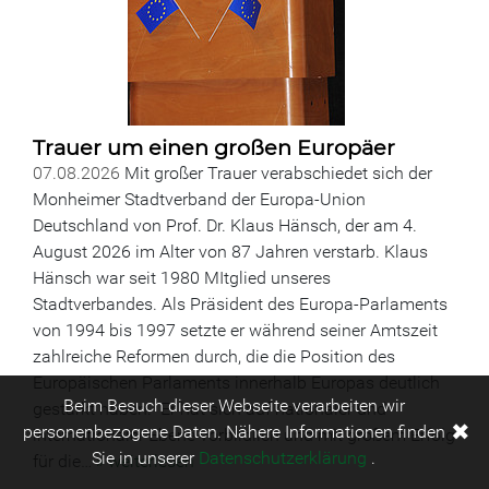
Trauer um einen großen Europäer
07.08.2026
Mit großer Trauer verabschiedet sich der
Monheimer Stadtverband der Europa-Union
Deutschland von Prof. Dr. Klaus Hänsch, der am 4.
August 2026 im Alter von 87 Jahren verstarb. Klaus
Hänsch war seit 1980 MItglied unseres
Stadtverbandes. Als Präsident des Europa-Parlaments
von 1994 bis 1997 setzte er während seiner Amtszeit
zahlreiche Reformen durch, die die Position des
Europäischen Parlaments innerhalb Europas deutlich
Beim Besuch dieser Webseite verarbeiten wir
gestärkt haben. Er hat sich auf nationaler und
✖
personenbezogene Daten. Nähere Informationen finden
internationaler Ebene vorbildlich und mit großem Erfolg
Sie in unserer
Datenschutzerklärung
.
für die…
» weiterlesen