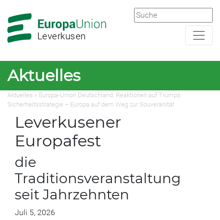
Zur
Zum
Hauptnavigation
Hauptbereich
Leverkusen
Aktuelles
Aktuelles » Europa-Union Deutschland: Reaktionen auf Trumps
Sicherheitsstrategie – Europa auf dem Weg zur Souveränität
Leverkusener
Europafest
die
Traditionsveranstaltung
seit Jahrzehnten
Juli 5, 2026