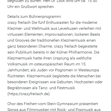
begrüßen zu dürfen. Herr Dr. Lock wird um ca. 15.50
Uhr ein Grußwort sprechen.
Details zum Bühnenprogramm:
crazy freilach Die fünf Enthusiasten für die moderne
Klezmer- und Weltmusik aus Leverkusen verleihen mit
virtuosen Elementen, Improvisationen, lockeren Beats
und Grooves der traditionellen Klezmermusik einen
ganz besonderen Charme. crazy freilach begeisterte
sein Publikum bereits in der Kölner Philharmonie. Die
Klezmermusik hatte ihren Ursprung als weltliche
Volksmusik im osteuropäischen Raum im 15.
Jahrhundert, als Juden vor Pogromen in Westeuropa
flüchteten. Klezmermusik begleitete die Menschen bei
besonderen Ereignissen wie Geburten, Hochzeiten oder
Begräbnissen als Tanz- und Festmusik
(https://crazyfreilach.de).
Chor des Freiherr-vom-Stein-Gymnasium präsentiert
Songs aus Filmmusiken mit Rock- und Popmusik aus