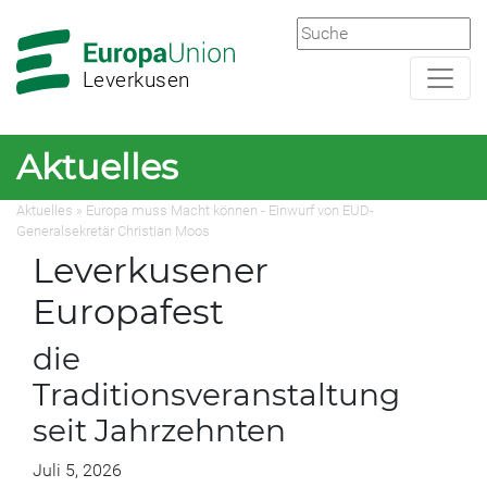
Zur
Zum
Hauptnavigation
Hauptbereich
Leverkusen
Aktuelles
Aktuelles » Europa muss Macht können - Einwurf von EUD-
Generalsekretär Christian Moos
Leverkusener
Europafest
die
Traditionsveranstaltung
seit Jahrzehnten
Juli 5, 2026