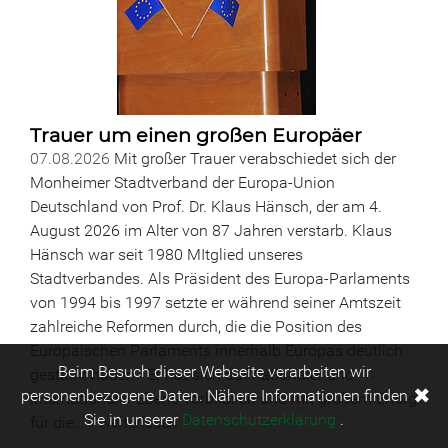
Trauer um einen großen Europäer
07.08.2026
Mit großer Trauer verabschiedet sich der
Monheimer Stadtverband der Europa-Union
Deutschland von Prof. Dr. Klaus Hänsch, der am 4.
August 2026 im Alter von 87 Jahren verstarb. Klaus
Hänsch war seit 1980 MItglied unseres
Stadtverbandes. Als Präsident des Europa-Parlaments
von 1994 bis 1997 setzte er während seiner Amtszeit
zahlreiche Reformen durch, die die Position des
Europäischen Parlaments innerhalb Europas deutlich
Beim Besuch dieser Webseite verarbeiten wir
gestärkt haben. Er hat sich auf nationaler und
✖
personenbezogene Daten. Nähere Informationen finden
internationaler Ebene vorbildlich und mit großem Erfolg
Sie in unserer
Datenschutzerklärung
.
für die…
» weiterlesen