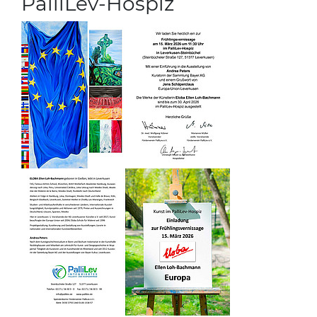
PalliLev-Hospiz