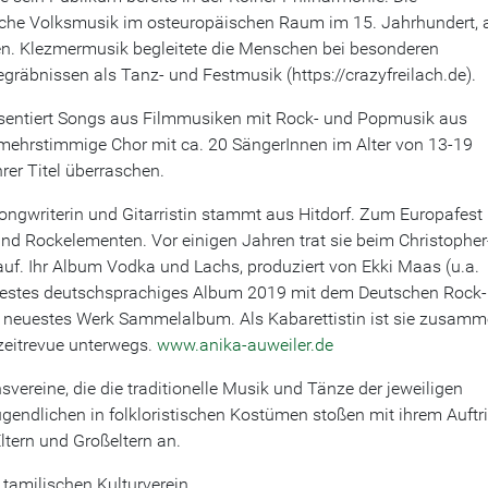
liche Volksmusik im osteuropäischen Raum im 15. Jahrhundert, 
n. Klezmermusik begleitete die Menschen bei besonderen
gräbnissen als Tanz- und Festmusik (https://crazyfreilach.de).
sentiert Songs aus Filmmusiken mit Rock- und Popmusik aus
 mehrstimmige Chor mit ca. 20 SängerInnen im Alter von 13-19
rer Titel überraschen.
 Songwriterin und Gitarristin stammt aus Hitdorf. Zum Europafest
nd Rockelementen. Vor einigen Jahren trat sie beim Christopher
auf. Ihr Album Vodka und Lachs, produziert von Ekki Maas (u.a.
bestes deutschsprachiges Album 2019 mit dem Deutschen Rock-
hr neuestes Werk Sammelalbum. Als Kabarettistin ist sie zusam
zeitrevue unterwegs.
www.anika-auweiler.de
vereine, die die traditionelle Musik und Tänze der jeweiligen
gendlichen in folkloristischen Kostümen stoßen mit ihrem Auftri
Eltern und Großeltern an.
tamilischen Kulturverein