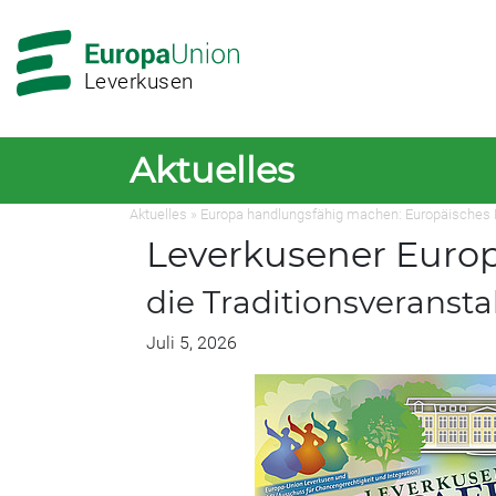
Zur
Zum
Hauptnavigation
Hauptbereich
Leverkusen
Aktuelles
Aktuelles » Europa handlungsfähig machen: Europäisches Pa
Leverkusener Europ
die Traditionsveransta
Juli 5, 2026