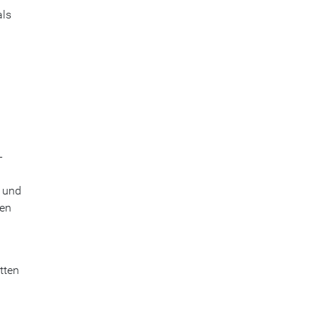
als
-
 und
men
tten