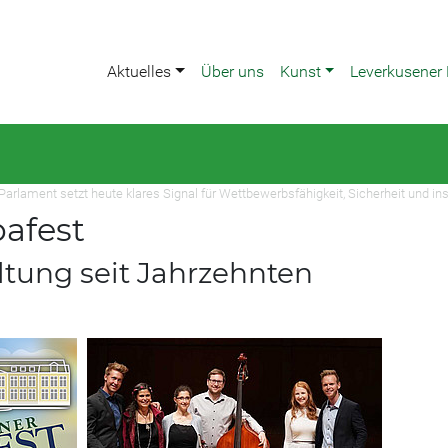
Aktuelles
Über uns
Kunst
Leverkusener 
rlament setzt heute klares Signal für Wettbewerbsfähigkeit, Sicherheit und ins
afest
ltung seit Jahrzehnten