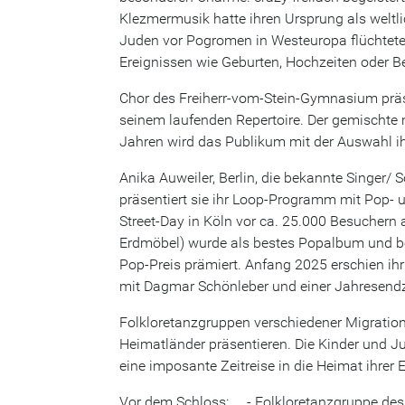
Klezmermusik hatte ihren Ursprung als welt
Juden vor Pogromen in Westeuropa flüchtete
Ereignissen wie Geburten, Hochzeiten oder Be
Chor des Freiherr-vom-Stein-Gymnasium prä
seinem laufenden Repertoire. Der gemischte
Jahren wird das Publikum mit der Auswahl ih
Anika Auweiler, Berlin, die bekannte Singer/
präsentiert sie ihr Loop-Programm mit Pop- u
Street-Day in Köln vor ca. 25.000 Besuchern 
Erdmöbel) wurde als bestes Popalbum und 
Pop-Preis prämiert. Anfang 2025 erschien i
mit Dagmar Schönleber und einer Jahresend
Folkloretanzgruppen verschiedener Migrations
Heimatländer präsentieren. Die Kinder und Ju
eine imposante Zeitreise in die Heimat ihrer 
Vor dem Schloss: - Folkloretanzgruppe des 