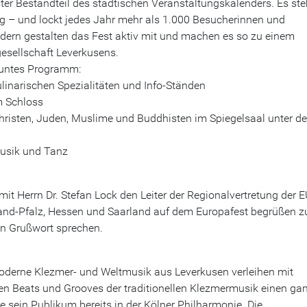
ster Bestandteil des städtischen Veranstaltungskalenders. Es ste
ng – und lockt jedes Jahr mehr als 1.000 Besucherinnen und
ndern gestalten das Fest aktiv mit und machen es so zu einem
gesellschaft Leverkusens.
 buntes Programm:
ulinarischen Spezialitäten und Info-Ständen
 Schloss
sten, Juden, Muslime und Buddhisten im Spiegelsaal unter d
Musik und Tanz
it Herrn Dr. Stefan Lock den Leiter der Regionalvertretung der 
and-Pfalz, Hessen und Saarland auf dem Europafest begrüßen z
ein Grußwort sprechen.
 moderne Klezmer- und Weltmusik aus Leverkusen verleihen mit
ren Beats und Grooves der traditionellen Klezmermusik einen ga
e sein Publikum bereits in der Kölner Philharmonie. Die