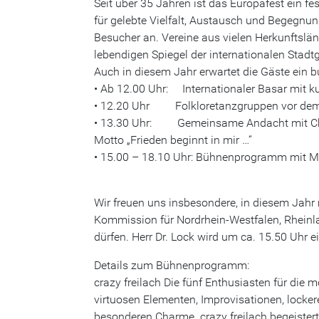
Seit über 35 Jahren ist das Europafest ein fe
für gelebte Vielfalt, Austausch und Begegnu
Besucher an. Vereine aus vielen Herkunftslä
lebendigen Spiegel der internationalen Stadt
Auch in diesem Jahr erwartet die Gäste ein
• Ab 12.00 Uhr: Internationaler Basar mit k
• 12.20 Uhr Folkloretanzgruppen vor dem
• 13.30 Uhr: Gemeinsame Andacht mit Chri
Motto „Frieden beginnt in mir …“
• 15.00 – 18.10 Uhr: Bühnenprogramm mit 
Wir freuen uns insbesondere, in diesem Jahr m
Kommission für Nordrhein-Westfalen, Rheinl
dürfen. Herr Dr. Lock wird um ca. 15.50 Uhr 
Details zum Bühnenprogramm:
crazy freilach Die fünf Enthusiasten für die
virtuosen Elementen, Improvisationen, locke
besonderen Charme. crazy freilach begeistert